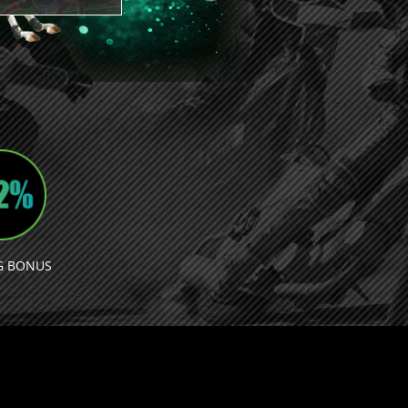
G BONUS