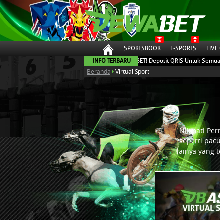
SPORTSBOOK
E-SPORTS
LIVE
Selamat Datang di DEWABET! Deposit QRIS Untuk Semua Bank & E
INFO TERBARU
Beranda
Virtual Sport
Nikmati Per
seperti pac
lainya yang 