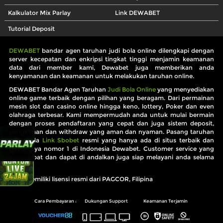
Kalkulator Mix Parlay
Link DEWABET
Tutorial Deposit
DEWABET
bandar agen taruhan judi bola online dilengkapi dengan
server kecepatan dan enkripsi tingkat tinggi menjamin keamanan
data dari member kami, Dewabet juga memberikan anda
kenyamanan dan keamanan untuk melakukan taruhan online.
DEWABET Bandar Agen Taruhan
Judi Bola Online
yang menyediakan
online game terbaik dengan pilihan yang beragam. Dari permainan
mesin slot dan casino online hingga keno, lottery, Poker dan even
olahraga terbesar. Kami mempermudah anda untuk mulai bermain
dengan proses pendaftaran yang cepat dan juga sistem deposit,
pengiriman dan withdraw yang aman dan nyaman. Pasang taruhan
bola anda
Link Sbobet
resmi yang hanya ada di situs terbaik dan
terpercaya nomor 1 di Indonesia Dewabet. Customer service yang
bersahabat dan dapat di andalkan juga siap melayani anda selama
24/7.
Kami memiliki lisensi resmi dari PAGCOR, Filipina
Cara Pembayaran :
Dukungan Support
Keamanan Terjamin