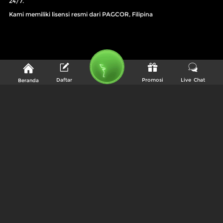
24/7.
Kami memiliki lisensi resmi dari PAGCOR, Filipina
Cara Pembayaran :
Dukungan Support
Keamanan Terjamin
Daftar
Promosi
Live Chat
Beranda
© Dewabet Situs Website Bandar Agen Taruhan Judi Bola Online.
Hak Cipta Dilindungi.