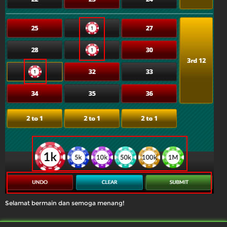
Selamat bermain dan semoga menang!