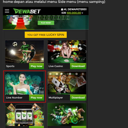
home depan atau melalui menu Side menu (menu samping)