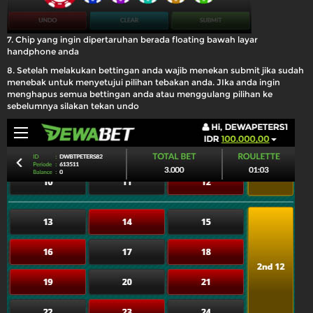
7. Chip yang ingin dipertaruhan berada floating bawah layar
handphone anda
8. Setelah melakukan bettingan anda wajib menekan submit jika sudah
menebak untuk menyetujui pilihan tebakan anda. JIka anda ingin
menghapus semua bettingan anda atau menggulang pilihan ke
sebelumnya silakan tekan undo