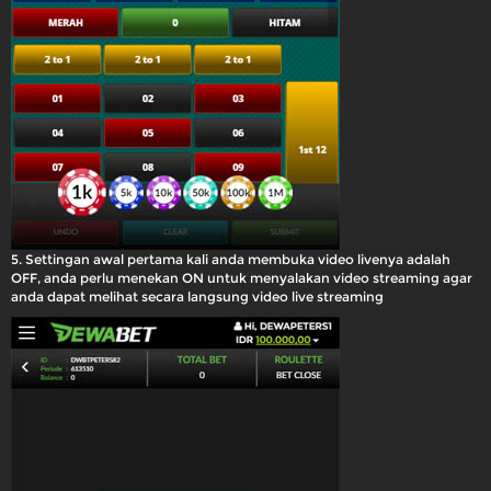
5. Settingan awal pertama kali anda membuka video livenya adalah
OFF, anda perlu menekan ON untuk menyalakan video streaming agar
anda dapat melihat secara langsung video live streaming