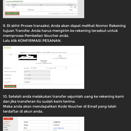
9. Di akhir Proses transaksi, Anda akan dapat melihat Nomor Rekening
tujuan Transfer. Anda harus mengirim ke rekening tersebut untuk
memproses Pembelian Voucher anda.
Lalu klik KONFIRMASI PESANAN.
10. Setelah anda melakukan transfer sejumlah uang ke rekening kami
dan jika transferan itu sudah kami terima.
Maka anda akan mendapatkan Kode Voucher di Email yang telah
terdaftar di akun anda.